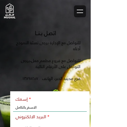
اتصل بـنــا
للتواصل مع الإدارة يرجى تعبئة النموذج
أدناه
للتواصل مع فروع مطعم مغل،يرجى
التواصل على الأرقام التالية:
فرع مدينة الخبر، الهاتف ٠١٣٨٩٨٢٥٧٠
إسمك
البريد الالكتروني